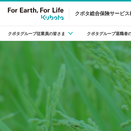
クボタ総合保険サービス
クボタグループ従業員の皆さま
クボタグループ退職者
クボタグループ従業員の皆さま
クボタグループ退職者の皆さま
クボタ製品ユーザーの皆さま
自動車保険
自動車保険
農業用ドローン
火災保険・地震保険
火災保険・地震保険
ラジコン草刈機
ファミリーラ
ファミリーラ
ほ場水管理シ