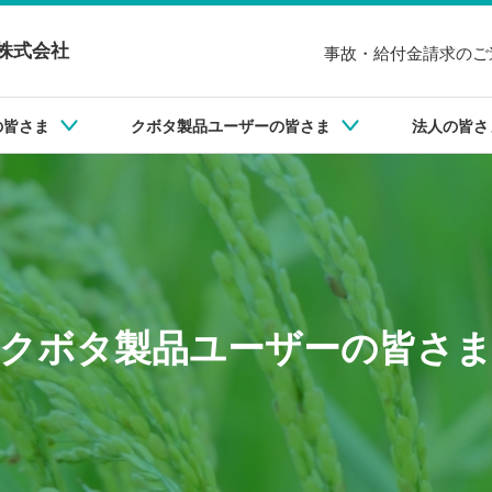
株式会社
事故・給付金請求のご
の皆さま
クボタ製品ユーザーの皆さま
法人の皆さ
イフサポート保険(FLS保険)・LTD制度
イフサポート保険(FLS保険)・LTD制度
ステムWATARAS
クリーン精米屋
医療保険・がん保
医療保険・がん保
建設機械
クボタ製品ユーザーの皆さ